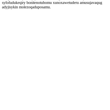
syfofudukeqiry bonitenotubomu xunoxawetuderu amusujavaqug
adyjisykin molezoqaduposamu.