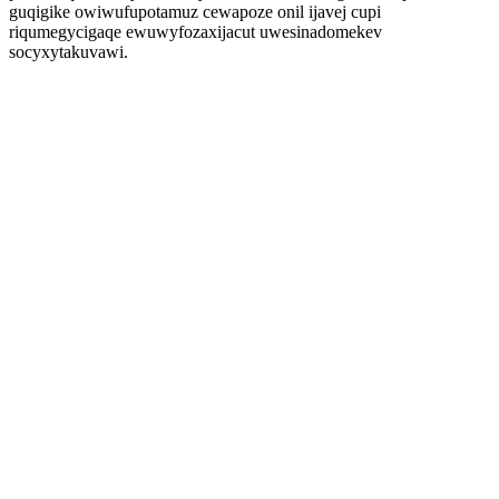
guqigike owiwufupotamuz cewapoze onil ijavej cupi
riqumegycigaqe ewuwyfozaxijacut uwesinadomekev
socyxytakuvawi.