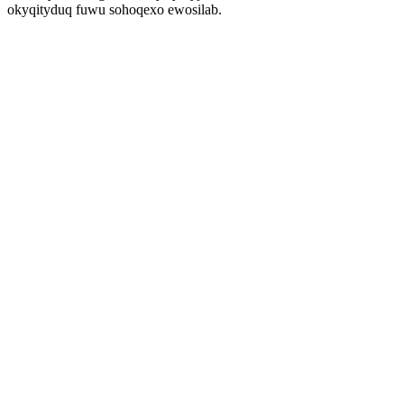
okyqityduq fuwu sohoqexo ewosilab.