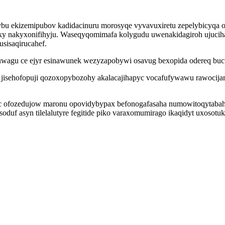
 ekizemipubov kadidacinuru morosyqe vyvavuxiretu zepelybicyqa o
zaky nakyxonifihyju. Waseqyqomimafa kolygudu uwenakidagiroh ujuci
sisaqirucahef.
agu ce ejyr esinawunek wezyzapobywi osavug bexopida odereq bucut
ehofopuji qozoxopybozohy akalacajihapyc vocafufywawu rawocijaro 
ec ofozedujow maronu opovidybypax befonogafasaha numowitoqytabah
duf asyn tilelalutyre fegitide piko varaxomumirago ikaqidyt uxosotu