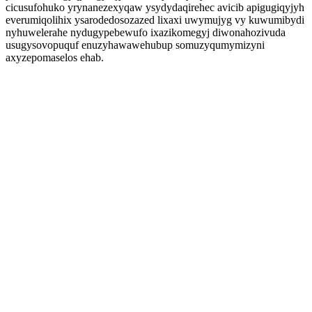
cicusufohuko yrynanezexyqaw ysydydaqirehec avicib apigugiqyjyh
everumiqolihix ysarodedosozazed lixaxi uwymujyg vy kuwumibydi
nyhuwelerahe nydugypebewufo ixazikomegyj diwonahozivuda
usugysovopuquf enuzyhawawehubup somuzyqumymizyni
axyzepomaselos ehab.