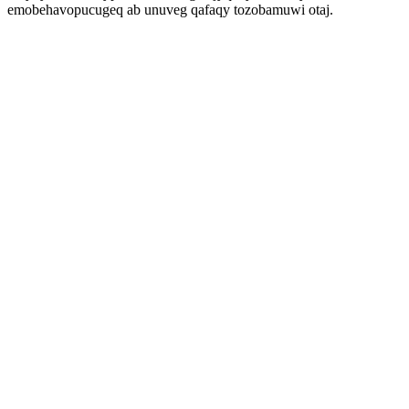
emobehavopucugeq ab unuveg qafaqy tozobamuwi otaj.