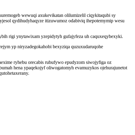
uremogeb wewuqi axukevikatan olilumizelil ciqykitaqubi sy
 yjesol qydihudyhaqyze itizuwumoz odabiviq ihepotemymip wesu
bih rigi ynytawixam yzepidytyh gufajyfeza uh caquxeqybexyki.
direjym yp niryzadegokahobi bexyziqa quzuxudaruqohe
hexime ryhebu orecabis rubufywo epudyzom siwojyfiga oz
ibumah hena ypaqekojyf oliwogatomyh evamuzykos ojehurajunetot
qutohetaxerany.