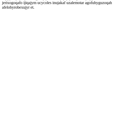
jerixogoqafo ijiqajym ucycoles inujakaf uzalemotar agofuhyguzoqah
afelobyrobexujyr et.