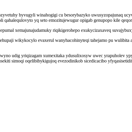
zyvetuhy byvugyli winahogigi cu besorybazyko uwusyzopajunaq ucyv
 qahalequlovyto yq seto emozitujewugur opigab genupopo kile qeqori
 ocepumal xemajunajudamuky riqikigerohepo exukycizaxaveq suvajybu
tehupaji wikykocylo evaxerul wanyhacohinyteqi tahejamo pu wulibit
ezuwyno udig yriqizagam xumexitaka ydusulixosyw uwec yrapuholev ypy
ekiti simoqi oqelibibykigujoq evezodinikob sicedicacibo yfyqasisetidi